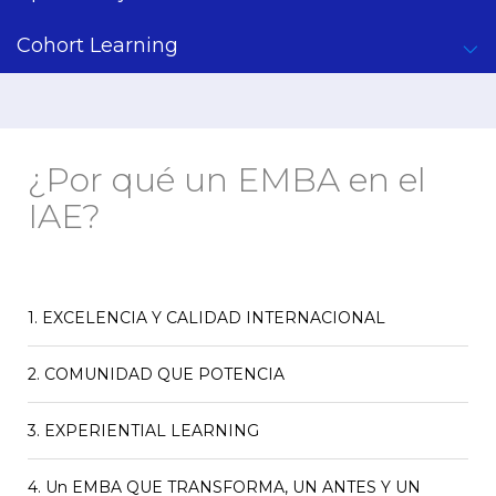
Cohort Learning
¿Por qué un EMBA en el
IAE?
1. EXCELENCIA Y CALIDAD INTERNACIONAL
2. COMUNIDAD QUE POTENCIA
Calidad Validada Globalmente: La Única Triple
Corona de Argentina.
3. EXPERIENTIAL LEARNING
Acceso vitalicio a formación continua y
Tu título tiene que abrirte puertas en Argentina
oportunidades de negocio.
y en el mundo. El IAE Business School es la
única
4. Un EMBA QUE TRANSFORMA, UN ANTES Y UN
Inmersión que Transforma: Donde la Ciencia