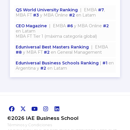
QS World University Ranking
| EMBA
#7
,
MBA FT
#3
y MBA Online
#2
en Latam
CEO Magazine
| EMBA
#6
y MBA Online
#2
en Latam
MBA FT Tier 1 (máxima categoría global)
Eduniversal Best Masters Ranking
| EMBA
#8
y MBA FT
#2
en General Management
Eduniversal Business Schools Ranking
|
#1
en
Argentina y
#2
en Latam
©2026 IAE Business School
Términos y Condiciones