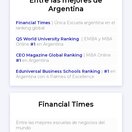
Entre las mejores de
Argentina
Financial Times
| Única Escuela argentina en el
ranking global
QS World University Ranking
| EMBA y MBA
Online
#1
en Argentina
CEO Magazine Global Ranking
| MBA Online
#1
en Argentina
Eduniversal Business Schools Ranking
|
#1
en
Argentina con 4 Palmes of Excellence
Financial Times
Entre las mejores escuelas de negocios del
mundo