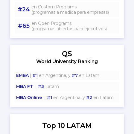
en Custom Programs
#24
(programas a medida para empresas)
en Open Programs
#65
(programas abiertos para ejecutivos)
QS
World University Ranking
EMBA
|
#1
en Argentina, y
#7
en Latam
MBA FT
|
#3
Latam
MBA Online
|
#1
en Argentina, y
#2
en Latam
Top 10 LATAM