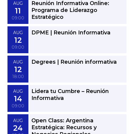
Reunión Informativa Online:
AUG
11
Programa de Liderazgo
Estratégico
09:00
DPME | Reunión Informativa
AUG
12
09:00
Degrees | Reunión informativa
AUG
12
18:00
Lidera tu Cumbre – Reunión
AUG
14
Informativa
09:00
Open Class: Argentina
AUG
24
Estratégica: Recursos y