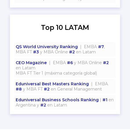
Top 10 LATAM
QS World University Ranking
| EMBA
#7
,
MBA FT
#3
y MBA Online
#2
en Latam
CEO Magazine
| EMBA
#6
y MBA Online
#2
en Latam
MBA FT Tier 1 (máxima categoría global)
Eduniversal Best Masters Ranking
| EMBA
#8
y MBA FT
#2
en General Management
Eduniversal Business Schools Ranking
|
#1
en
Argentina y
#2
en Latam