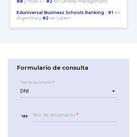
#8
y MBA FT
#2
en General Management
Eduniversal Business Schools Ranking
|
#1
en
Argentina y
#2
en Latam
Formulario de consulta
Tipo de documento
*
123
Nro. de documento
*