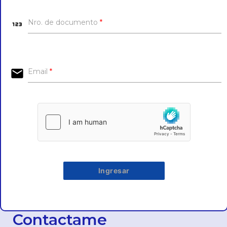
123
Nro. de documento
*
email
Email
*
Ingresar
Contactame