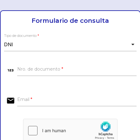
Formulario de consulta
Tipo de documento
*
123
Nro. de documento
*
email
Email
*