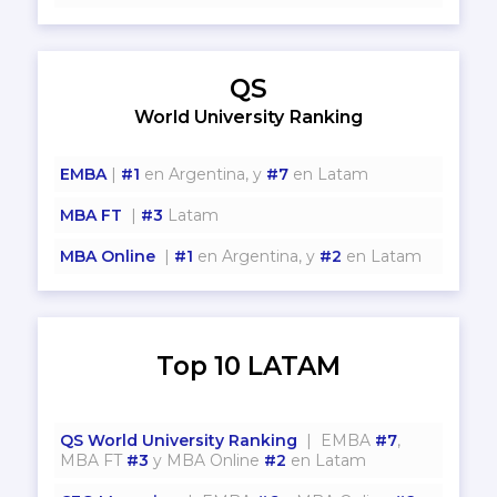
QS
World University Ranking
EMBA
|
#1
en Argentina, y
#7
en Latam
MBA FT
|
#3
Latam
MBA Online
|
#1
en Argentina, y
#2
en Latam
Top 10 LATAM
QS World University Ranking
| EMBA
#7
,
MBA FT
#3
y MBA Online
#2
en Latam