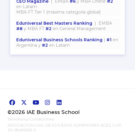
CEO Magazine
| EMBA
#6
y MBA Online
#2
en Latam
MBA FT Tier 1 (máxima categoría global)
Eduniversal Best Masters Ranking
| EMBA
#8
y MBA FT
#2
en General Management
Eduniversal Business Schools Ranking
|
#1
en
Argentina y
#2
en Latam
©2026 IAE Business School
Términos y Condiciones
ASOCIACION CIVIL DE ESTUDIOS SUPERIORES ACES CUIT:
30-59495091-3