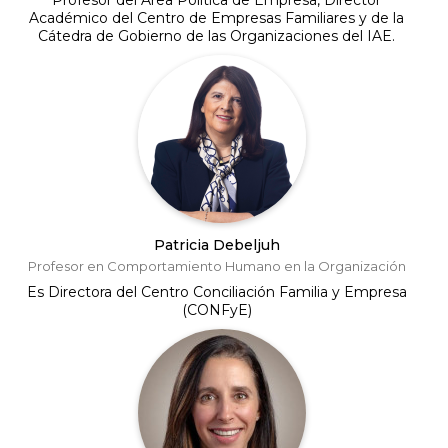
Introducción al estilo femenino de liderazgo y
intergeneracional de la familia empresaria
Académico del Centro de Empresas Familiares y de la
Cátedra de Gobierno de las Organizaciones del IAE.
poder en la familia empresaria.
¿Se valora el aporte femenino en mi familia
empresaria?
¿Cómo aporto en mi familia empresaria a
través de mis “ojos distintos”?
¿Cómo compatibilizo mi rol familiar con mi
involucramiento en la empresa?
¿Qué rol juega mi pareja en relación al lugar
Patricia Debeljuh
Profesor en Comportamiento Humano en la Organización
que quiero ocupar?
Es Directora del Centro Conciliación Familia y Empresa
(CONFyE)