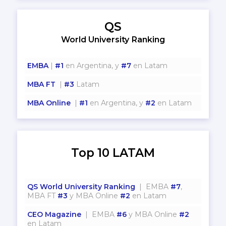
QS
World University Ranking
EMBA
|
#1
en Argentina, y
#7
en Latam
MBA FT
|
#3
Latam
MBA Online
|
#1
en Argentina, y
#2
en Latam
Top 10 LATAM
QS World University Ranking
| EMBA
#7
,
MBA FT
#3
y MBA Online
#2
en Latam
CEO Magazine
| EMBA
#6
y MBA Online
#2
en Latam