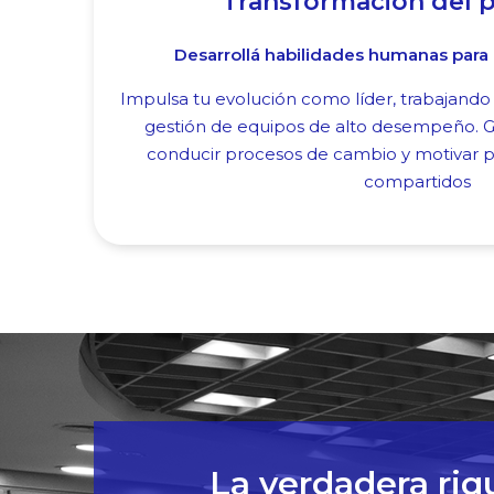
Transformación del pe
Desarrollá habilidades humanas para 
Impulsa tu evolución como líder, trabajando 
gestión de equipos de alto desempeño. G
conducir procesos de cambio y motivar p
compartidos
La verdadera riq