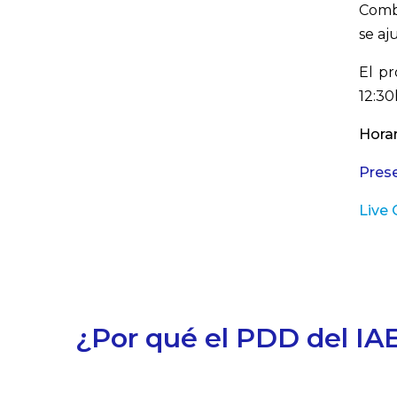
Combi
se aj
El pr
12:30
Horar
Prese
Live 
¿Por qué el PDD del IA