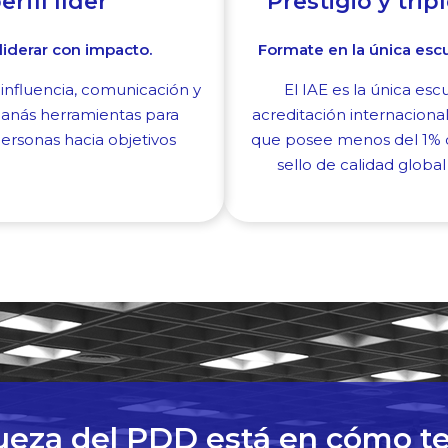
rfil líder
Prestigio y trip
liderar con impacto.
Formate en la única escu
influencia, comunicación y
El IAE es la única es
anás herramientas para
acreditación internacio
ersonas hacia objetivos
que posee menos del 1% d
sello de calidad global
ueza del PDD está en cómo te