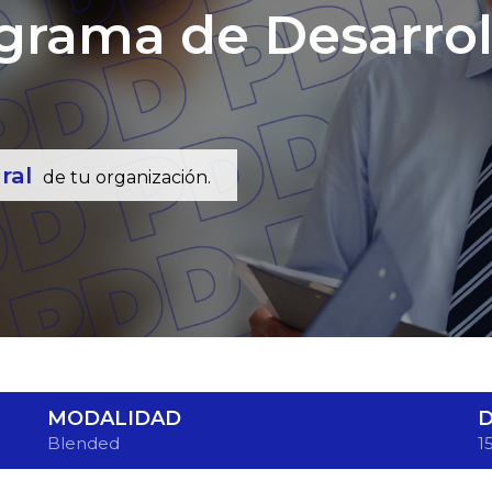
rama de Desarroll
gral
de tu organización.
MODALIDAD
D
Blended
1