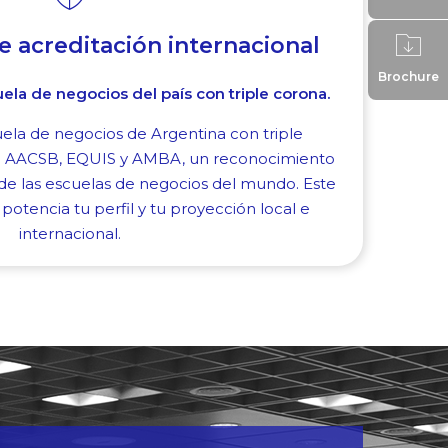
le acreditación internacional
Brochure
ela de negocios del país con triple corona.
cuela de negocios de Argentina con triple
nal AACSB, EQUIS y AMBA, un reconocimiento
e las escuelas de negocios del mundo. Este
 potencia tu perfil y tu proyección local e
internacional.