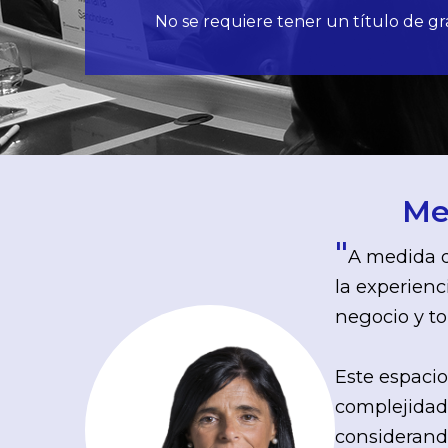
No se requiere tener un título de gr
Me
"
A medida q
la experienc
negocio y to
Este espacio
complejidad,
considerando