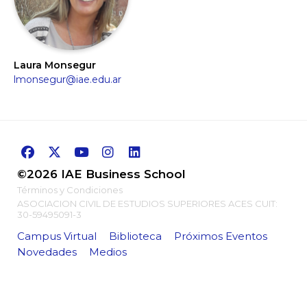
Laura Monsegur
lmonsegur@iae.edu.ar
©2026 IAE Business School
Términos y Condiciones
ASOCIACION CIVIL DE ESTUDIOS SUPERIORES ACES CUIT:
30-59495091-3
Campus Virtual
Biblioteca
Próximos Eventos
Novedades
Medios