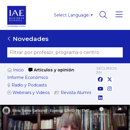
Select Language
▼
Novedades
SEGUINOS
Inicio
Artículos y opinión
EN
Informe Económico
Radio y Podcasts
Webinars y Videos
Revista Alumni