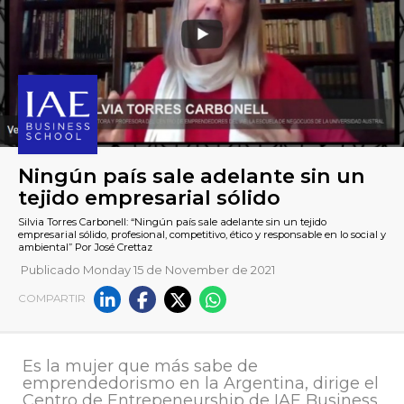
Publicado Monday 15 de November de 2021
COMPARTIR
Ningún país sale adelante si
tejido empresarial sólido
​Es la mujer que más sabe de
Silvia Torres Carbonell: “Ningún país sale adelante sin un tejid
emprendedorismo en la Argentina, dirige el
empresarial sólido, profesional, competitivo, ético y responsable 
Centro de Entrepeneurship de IAE Business