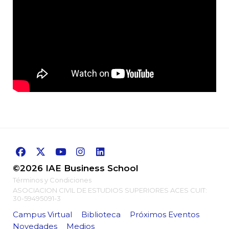
que pasemos de la emoción a la acción.
©2026 IAE Business School
Términos y Condiciones
ASOCIACION CIVIL DE ESTUDIOS SUPERIORES ACES CUIT:
30-59495091-3
Campus Virtual
Biblioteca
Próximos Eventos
Novedades
Medios