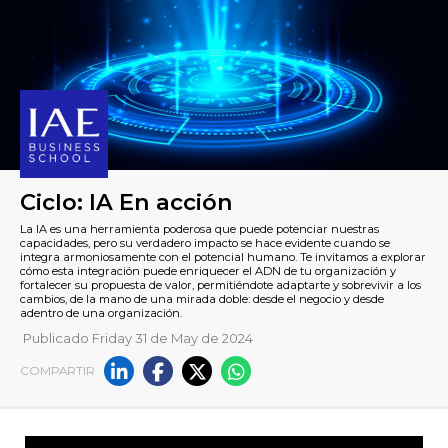
Publicado Friday 31 de May de 2024
Ciclo: IA En acción
COMPARTIR
La IA es una herramienta poderosa que puede potenciar nues
capacidades, pero su verdadero impacto se hace evidente cua
integra armoniosamente con el potencial humano. Te invitamo