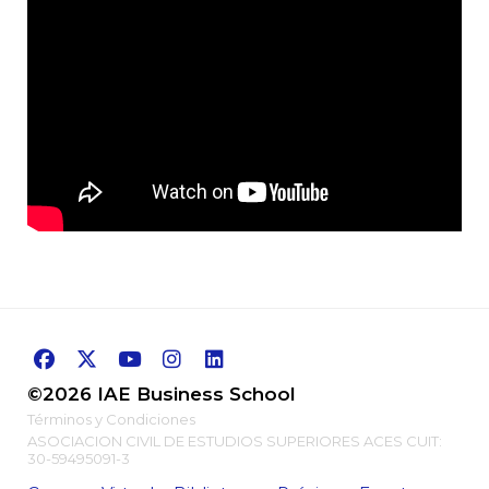
cómo esta integración puede enriquecer el ADN de tu organiz
fortalecer su propuesta de valor, permitiéndote adaptarte y sobr
cambios, de la mano de una mirada doble: desde el negocio y 
adentro de una organización.
©2026 IAE Business School
Términos y Condiciones
ASOCIACION CIVIL DE ESTUDIOS SUPERIORES ACES CUIT:
30-59495091-3