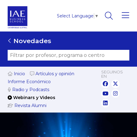
Select Language
▼
Novedades
SEGUINOS
Inicio
Artículos y opinión
EN
Informe Económico
Radio y Podcasts
Webinars y Videos
Revista Alumni