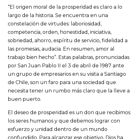
líderes empresariales de nuestro país bajo una visión trascend
“El origen moral de la prosperidad es claro a lo
persona humana, lo que lo llevó a impulsar la creación de la 
Cristiana de Dirigentes de Empresa (ACDE). Su legado nos ens
largo de la historia. Se encuentra en una
verdadero éxito radica en poner todo nuestro potencial al servi
constelación de virtudes: laboriosidad,
sociedad, y nos inspira con su capacidad de amar y servir a lo
competencia, orden, honestidad, iniciativa,
sobriedad, ahorro, espíritu de servicio, fidelidad a
las promesas, audacia. En resumen, amor al
trabajo bien hecho”. Estas palabras, pronunciadas
por San Juan Pablo II el 3 de abril de 1987 ante
un grupo de empresarios en su visita a Santiago
de Chile, son un faro para una sociedad que
necesita tener un rumbo más claro que la lleve a
buen puerto.
El deseo de prosperidad es un don que recibimos
los seres humanos y que debemos lograr con
esfuerzo y unidad dentro de un mundo
confundido. Para alcanzar ese objetivo, Dios ha