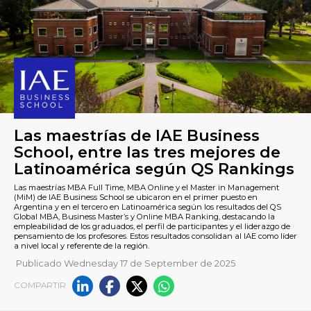
Las maestrías de IAE Busine
School, entre las tres mejore
Publicado Wednesday 17 de September de 2025
Latinoamérica según QS Ra
COMPARTIR