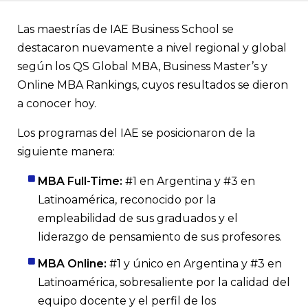
Las maestrías MBA Full Time, MBA Online y el Master in Ma
(MiM) de IAE Business School se ubicaron en el primer puesto
Argentina y en el tercero en Latinoamérica según los resultad
Las maestrías de IAE Business School se
Global MBA, Business Master’s y Online MBA Ranking, destac
destacaron nuevamente a nivel regional y global
empleabilidad de los graduados, el perfil de participantes y el 
pensamiento de los profesores. Estos resultados consolidan al I
según los QS Global MBA, Business Master’s y
a nivel local y referente de la región.
Online MBA Rankings, cuyos resultados se dieron
a conocer hoy.
Los programas del IAE se posicionaron de la
siguiente manera:
MBA Full-Time:
#1 en Argentina y #3 en
Latinoamérica, reconocido por la
empleabilidad de sus graduados y el
liderazgo de pensamiento de sus profesores.
MBA Online:
#1 y único en Argentina y #3 en
Latinoamérica, sobresaliente por la calidad del
equipo docente y el perfil de los