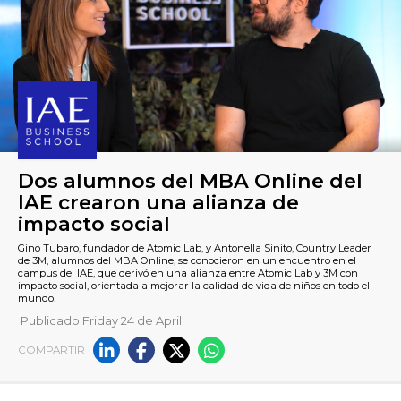
Dos alumnos del MBA Online
Publicado Friday 24 de April
IAE crearon una alianza de
COMPARTIR
impacto social