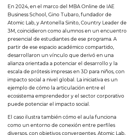
Gino Tubaro, fundador de Atomic Lab, y Antonella Sinito, Cou
En 2024, en el marco del MBA Online de IAE
de 3M, alumnos del MBA Online, se conocieron en un encuentr
campus del IAE, que derivó en una alianza entre Atomic Lab 
Business School, Gino Tubaro, fundador de
impacto social, orientada a mejorar la calidad de vida de niños
Atomic Lab, y Antonella Sinito, Country Leader de
mundo.
3M, coincidieron como alumnos en un encuentro
presencial de estudiantes de ese programa. A
partir de ese espacio académico compartido,
desarrollaron un vínculo que derivó en una
alianza orientada a potenciar el desarrollo y la
escala de prótesis impresas en 3D para niños, con
impacto social a nivel global. La iniciativa es un
ejemplo de cómo la articulación entre el
ecosistema emprendedor y el sector corporativo
puede potenciar el impacto social.
El caso ilustra también cómo el aula funciona
como un entorno de conexión entre perfiles
diversos, con objetivos convergentes. Atomic Lab,