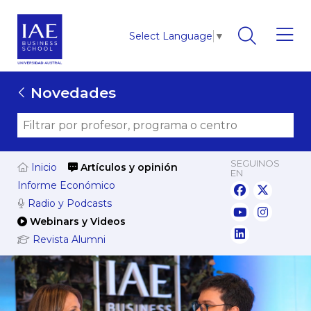
Select Language
▼
Novedades
SEGUINOS
Inicio
Artículos y opinión
EN
Informe Económico
Radio y Podcasts
Webinars y Videos
Revista Alumni