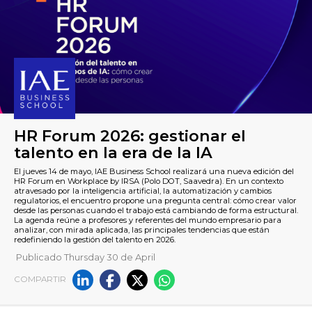
HR Forum 2026: gestionar el
Publicado Thursday 30 de April
talento en la era de la IA
COMPARTIR
El jueves 14 de mayo, IAE Business School realizará una nueva
HR Forum en Workplace by IRSA (Polo DOT, Saavedra). En un