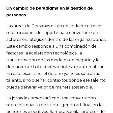
atravesado por la inteligencia artificial, la automatización y c
regulatorios, el encuentro propone una pregunta central: cóm
Un cambio de paradigma en la gestión de
desde las personas cuando el trabajo está cambiando de forma
personas
La agenda reúne a profesores y referentes del mundo empresa
analizar, con mirada aplicada, las principales tendencias que
redefiniendo la gestión del talento en 2026.
Las áreas de Personas están dejando de ofrecer
solo funciones de soporte para convertirse en
actores estratégicos dentro de las organizaciones.
Este cambio responde a una combinación de
factores: la aceleración tecnológica, la
transformación de los modelos de negocio y la
demanda de habilidades difíciles de automatizar.
En este escenario, el desafío ya no es solo atraer
talento, sino diseñar contextos donde ese talento
pueda generar valor de manera sostenible.
La jornada comenzará con una conversación
sobre el impacto de la inteligencia artificial en las
posiciones ejecutivas. Sampsa Samila, profesor de