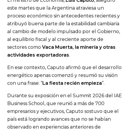
El ministro de Economía,
Luis Caputo
, aseguró
Defendió el cambio de modelo impulsado por el Gobierno, dijo 
Argentina está mejor preparada para enfrentar shocks extern
este martes que la Argentina atraviesa un
desarrollo de la energía y la minería contribuirá a sostener el e
proceso económico sin antecedentes recientes y
macroeconómico.
atribuyó buena parte de la estabilidad cambiaria
al cambio de modelo impulsado por el Gobierno,
al equilibrio fiscal y al creciente aporte de
sectores como
Vaca Muerta, la minería y otras
actividades exportadoras
.
En ese contexto, Caputo afirmó que el desarrollo
energético apenas comenzó y resumió su visión
con una frase: “
La fiesta recién empieza
”.
Durante su exposición en el Summit 2026 del IAE
Business School, que reunió a más de 700
empresarios y ejecutivos, Caputo sostuvo que el
país está logrando avances que no se habían
observado en experiencias anteriores de