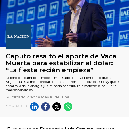
Publicado Wednesday 10 de June
Caputo resaltó el aporte de 
COMPARTIR
Muerta para estabilizar al dól
“La fiesta recién empieza”