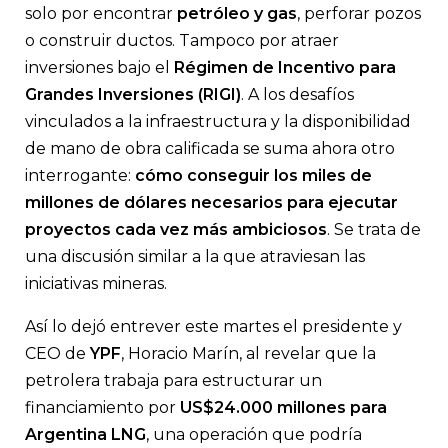
El presidente de YPF afirmó que el proyecto Argentina LNG 
solo por encontrar
petróleo y gas
, perforar pozos
crédito por US$24.000 millones; la compañía aspira a cerrar es
mayor esquema de financiamiento de proyectos de América La
o construir ductos. Tampoco por atraer
inversiones bajo el
Régimen de Incentivo para
Grandes Inversiones (RIGI)
. A los desafíos
vinculados a la infraestructura y la disponibilidad
de mano de obra calificada se suma ahora otro
interrogante:
cómo conseguir los miles de
millones de dólares necesarios para ejecutar
proyectos cada vez más ambiciosos
. Se trata de
una discusión similar a la que atraviesan las
iniciativas mineras.
Así lo dejó entrever este martes el presidente y
CEO de
YPF
, Horacio Marín, al revelar que la
petrolera trabaja para estructurar un
financiamiento por
US$24.000 millones para
Argentina LNG
, una operación que podría