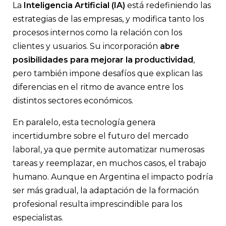
La
Inteligencia Artificial (IA)
está redefiniendo las
Especialistas y cámaras sectoriales describen avances en banc
estrategias de las empresas, y modifica tanto los
agro, energía, minería e industria, mientras consultoras y ban
procesos internos como la relación con los
inversión advierten por el impacto sobre el empleo
clientes y usuarios. Su incorporación
abre
posibilidades para mejorar la productividad
,
pero también impone desafíos que explican las
diferencias en el ritmo de avance entre los
distintos sectores económicos.
En paralelo, esta tecnología genera
incertidumbre sobre el futuro del mercado
laboral, ya que permite automatizar numerosas
tareas y reemplazar, en muchos casos, el trabajo
humano. Aunque en Argentina el impacto podría
ser más gradual, la adaptación de la formación
profesional resulta imprescindible para los
especialistas.