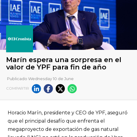
Publicado Wednesday 10 de June
COMPARTIR
Marín espera una sorpresa e
Horacio Marín, presidente y CEO de YPF, aseguró
valor de YPF para fin de año
que el principal desafío que enfrenta el
megaproyecto de exportación de gas natural