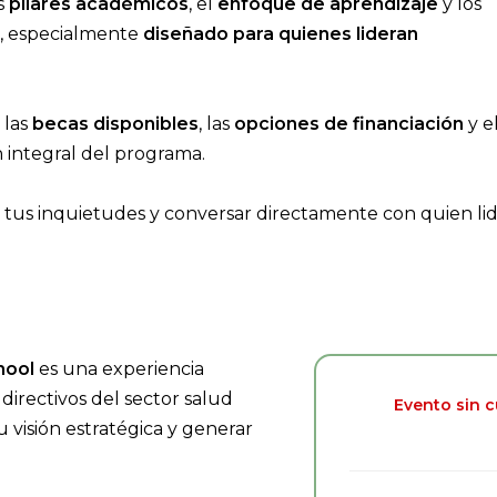
s
pilares académicos
, el
enfoque de aprendizaje
y los
d, especialmente
diseñado para quienes lideran
 las
becas disponibles
, las
opciones de financiación
y e
n integral del programa.
 tus inquietudes y conversar directamente con quien li
hool
es una experiencia
directivos del sector salud
Evento sin 
 visión estratégica y generar