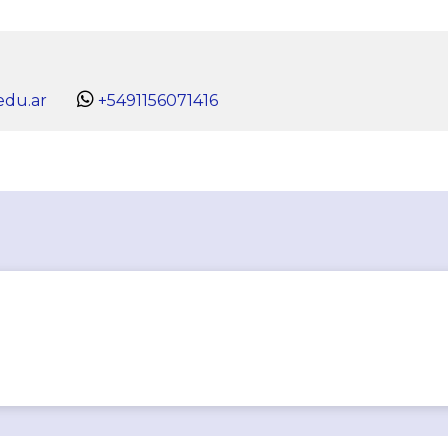
edu.ar
+5491156071416