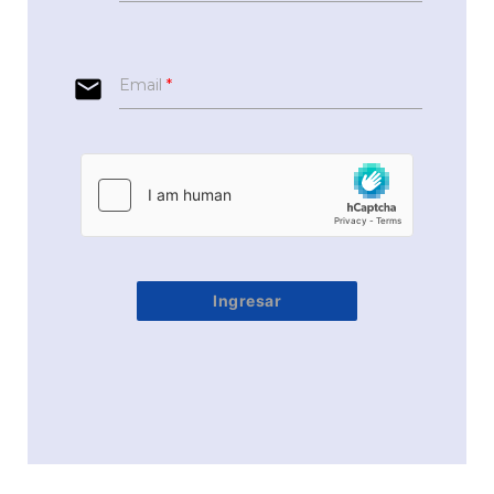
email
Email
*
Ingresar