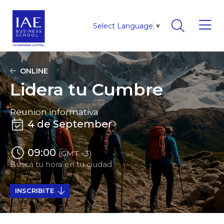
Select Language
▼
ONLINE
Lidera tu Cumbre
Reunion informativa
4 de September
09:00
(GMT -3)
Buscá tu hora en tu ciudad
INSCRIBITE