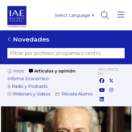
Select Language
▼
Novedades
SEGUINOS
Inicio
Artículos y opinión
EN
Informe Económico
Radio y Podcasts
Webinars y Videos
Revista Alumni