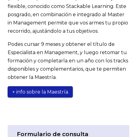
financiero con indicadores, poniendo foco en las
corporativa. Por último, se analizan distintos
ventas.
fundamental de las finanzas. Al cerrar tendrás
herramientas más convenientes para dar
flexible, conocido como Stackable Learning. Este
fuentes de rentabilidad del negocio e iniciativas
sistemas de gestión del desempeño en la
una inmersión en conceptos clave como: costos y
respuesta a las preguntas formuladas. Los
posgrado, en combinación e integrado al Master
para su fortalecimiento. Proyecciones financieras
organización.
medición de rentabilidad, siempre con foco en
conocimientos de este curso como así también
in Management permite que vos armes tu propio
para el mediano y largo plazo. Conceptos clave
optimizar las decisiones.
los adquiridos en los cursos previos son aplicados
recorrido, ajustándolo a tus objetivos.
para la evaluación de proyectos de inversión
en un proyecto del mundo real.
teniendo en cuenta su aporte a la creación de
Podes cursar 9 meses y obtener el título de
valor.
Especialista en Management, y luego retomar tu
formación y completarla en un año con los tracks
disponibles y complementarios, que te permiten
obtener la Maestría.
+ info sobre la Maestría
Formulario de consulta