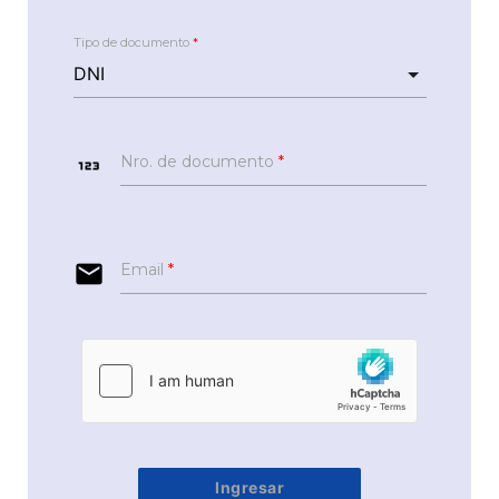
Tipo de documento
*
123
Nro. de documento
*
email
Email
*
Ingresar