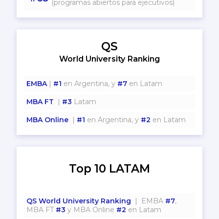
(programas abiertos para ejecutivos)
QS
World University Ranking
EMBA
|
#1
en Argentina, y
#7
en Latam
MBA FT
|
#3
Latam
MBA Online
|
#1
en Argentina, y
#2
en Latam
Top 10 LATAM
QS World University Ranking
| EMBA
#7
,
MBA FT
#3
y MBA Online
#2
en Latam