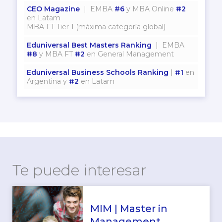
CEO Magazine
| EMBA
#6
y MBA Online
#2
en Latam
MBA FT Tier 1 (máxima categoría global)
Eduniversal Best Masters Ranking
| EMBA
#8
y MBA FT
#2
en General Management
Eduniversal Business Schools Ranking
|
#1
en
Argentina y
#2
en Latam
Te puede interesar
MIM | Master in
Management