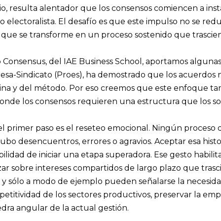
io, resulta alentador que los consensos comiencen a inst
electoralista. El desafío es que este impulso no se reduz
no que se transforme en un proceso sostenido que trascie
 Consensus, del IAE Business School, aportamos algunas 
sa-Sindicato (Proes), ha demostrado que los acuerdos 
iplina y del método. Por eso creemos que este enfoque ta
 donde los consensos requieren una estructura que los s
 el primer paso es el reseteo emocional. Ningún proceso 
bo desencuentros, errores o agravios. Aceptar esa histor
ibilidad de iniciar una etapa superadora. Ese gesto habilita
zar sobre intereses compartidos de largo plazo que tras
 y sólo a modo de ejemplo pueden señalarse la necesidad
etitividad de los sectores productivos, preservar la emp
edra angular de la actual gestión.