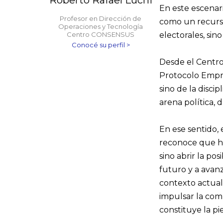
Roberto Rafael Luchi
En este escenar
Profesor en Dirección de
como un recurso 
Operaciones y Tecnología
Centro CONSENSUS
electorales, si
Conocé su perfil >
Desde el Centro
Protocolo Empre
sino de la disc
arena política,
En ese sentido,
reconoce que hu
sino abrir la pos
futuro y a avan
contexto actual
impulsar la comp
constituye la pi