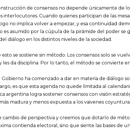
construcción de consensos no depende únicamente de los
los interlocutores. Cuando quienes participan de las mes
álogo no implica volver a empezar, y esa continuidad d
 es asumido por la cúpula de la pirámide del poder se g
el diálogo en los distintos niveles de la sociedad.
e esto se sostiene sin método. Los consensos solo se vue
 les da disciplina. Por lo tanto, el método se convierte en
l Gobierno ha comenzado a dar en materia de diálogo son
argo, es que esta agenda no quede limitada al calendario
ítica argentina logra sostener consensos con visión estrat
más madura y menos expuesta a los vaivenes coyuntural
 cambio de perspectiva y creemos que dotarlo de método 
óxima contienda electoral, sino que siente las bases de u