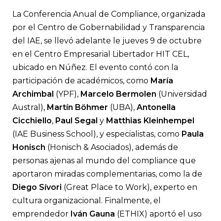
Bajo el título “¿Es tiempo de repensar el compliance?”, se llevó
Conferencia Anual de Compliance 2025 de IAE Business Schoo
La Conferencia Anual de Compliance, organizada
Académicos y especialistas de diferentes campos abordaron los
que enfrentan las organizaciones al proponerse construir cul
por el Centro de Gobernabilidad y Transparencia
integridad sostenibles, medir el impacto del cumplimiento y a
del IAE, se llevó adelante le jueves 9 de octubre
tecnología para promover la transparencia.
en el Centro Empresarial Libertador HIT CEL,
ubicado en Núñez. El evento contó con la
participación de académicos, como
María
Archimbal
(YPF),
Marcelo Bermolen
(Universidad
Austral),
Martín Böhmer
(UBA),
Antonella
Cicchiello
,
Paul Segal
y
Matthias Kleinhempel
(IAE Business School), y especialistas, como
Paula
Honisch
(Honisch & Asociados), además de
personas ajenas al mundo del compliance que
aportaron miradas complementarias, como la de
Diego Sívori
(Great Place to Work), experto en
cultura organizacional. Finalmente, el
emprendedor
Iván Gauna
(ETHIX) aportó el uso