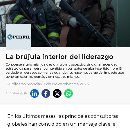
Publicado Monday 3 de November de 2025
COMPARTIR
La brújula interior del lidera
Conocerse a uno mismo no es un lujo introspectivo, sino una 
En los últimos meses, las principales consultoras
estratégica para liderar con sentido en contextos de alta incer
verdadero liderazgo comienza cuando nos hacemos cargo del
globales han coincidido en un mensaje clave: el
generamos en los demás y en nosotros mismos.