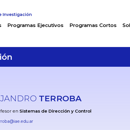
e Investigación
s
Programas Ejecutivos
Programas Cortos
So
ión
EJANDRO
TERROBA
fesor en
Sistemas de Dirección y Control
rroba@iae.edu.ar