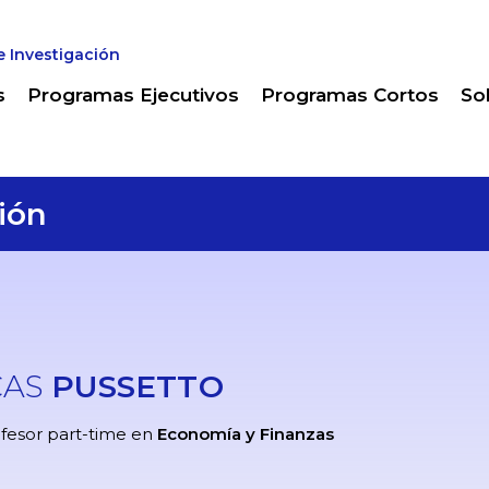
e Investigación
s
Programas Ejecutivos
Programas Cortos
So
ión
CAS
PUSSETTO
fesor part-time en
Economía y Finanzas