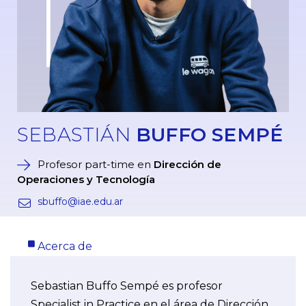
SEBASTIÁN
BUFFO SEMPÉ
Profesor part-time en
Dirección de
Operaciones y Tecnología
sbuffo@iae.edu.ar
Acerca de
Sebastian Buffo Sempé es profesor
Specialist in Practice en el área de Dirección