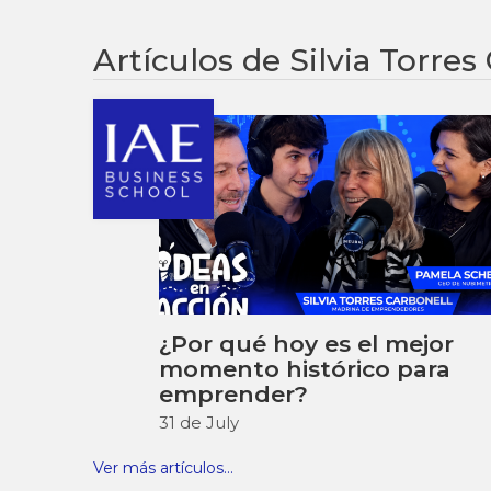
IAE-C000-04286-SP.
Torres Carbonell, S., 0.0
Artículos de Silvia Torres
IAE-N206-04381-SP
Conexiones.com Parte A
(2013)
Torres Carbonell, S.
IAE-C000-04284-SP
¿Por qué hoy es el mejor
momento histórico para
emprender?
31 de July
Ver más artículos...