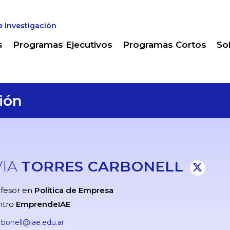
e Investigación
s
Programas Ejecutivos
Programas Cortos
So
ión
VIA
TORRES CARBONELL
fesor en
Política de Empresa
ntro
EmprendeIAE
bonell@iae.edu.ar