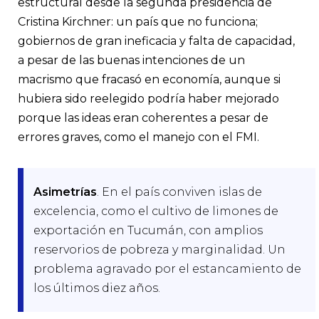
estructural desde la segunda presidencia de
el 2011, además de la falta de planes alternativos al oficialismo
Fracchia
Cristina Kirchner: un país que no funciona;
gobiernos de gran ineficacia y falta de capacidad,
a pesar de las buenas intenciones de un
macrismo que fracasó en economía, aunque si
hubiera sido reelegido podría haber mejorado
porque las ideas eran coherentes a pesar de
errores graves, como el manejo con el FMI.
Asimetrías
. En el país conviven islas de
excelencia, como el cultivo de limones de
exportación en Tucumán, con amplios
reservorios de pobreza y marginalidad. Un
problema agravado por el estancamiento de
los últimos diez años.