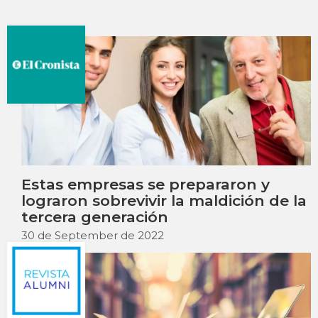
IAE-N111-01969-SP
Decision Making and the Management Task:
Some notes for Reflection
(2011)
Carrera, A. , García Sánchez, J., Perkins, G.,
Traverso Natale, L. , 0.0
IAE-N111-03693-EN
Estas empresas se prepararon y
lograron sobrevivir la maldición de la
tercera generación
30 de September de 2022