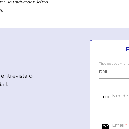
or un traductor público.
5)
Tipo de documen
entrevista o
a la
123
Nro. d
email
Email
*