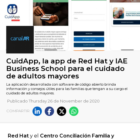
Publicado Thursday 26 de November de 2020
CuidApp, la app de Red Hat 
COMPARTIR
Business School para el cui
de adultos mayores
Red Hat
y el
Centro Conciliación Familia y