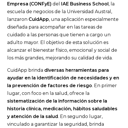
La aplicación desarrollada con software de código abierto bri
Empresa (CONFyE)
del
IAE Business School
, la
información y consejos útiles para las familias que tengan a s
cuidado de adultos mayores.
escuela de negocios de la Universidad Austral,
lanzaron
CuidApp
, una aplicación especialmente
diseñada para acompañar en las tareas de
cuidado a las personas que tienen a cargo un
adulto mayor. El objetivo de esta solución es
alcanzar el bienestar físico, emocional y social de
los más grandes, mejorando su calidad de vida.
CuidApp brinda
diversas herramientas para
ayudar en la identificación de necesidades y en
la prevención de factores de riesgo
. En primer
lugar, con foco en la salud, ofrece la
sistematización de la información sobre la
historia clínica, medicación, hábitos saludables
y atención de la salud
. En segundo lugar,
vinculado a garantizar la seguridad, brinda