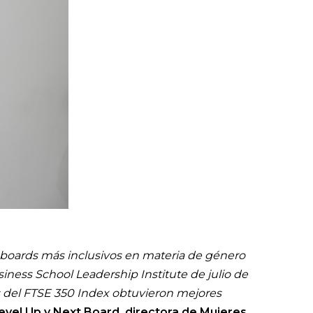
boards más inclusivos en materia de género
ness School Leadership Institute de julio de
es del FTSE 350 Index obtuvieron mejores
evel Up y Next Board, directora de Mujeres