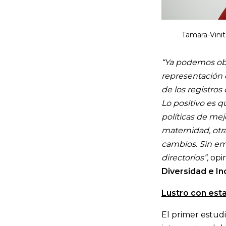
Tamara-Vini
“Ya podemos obs
representación d
de los registros
Lo positivo es 
políticas de me
maternidad, otr
cambios. Sin em
directorios”,
opi
Diversidad e I
Lustro con esta
El primer estud