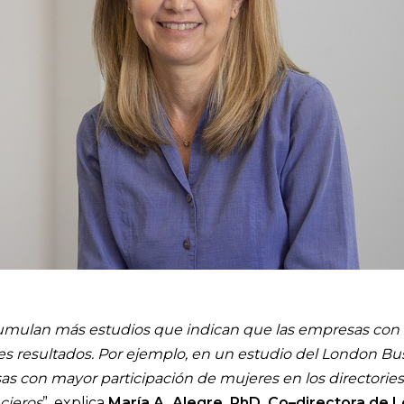
e
umulan más estudios que indican que las empresas con 
s resultados. Por ejemplo, en un estudio del London Busi
sas con mayor participación de mujeres en los directori
cieros
”, explica
María A. Alegre, PhD. Co–directora de L