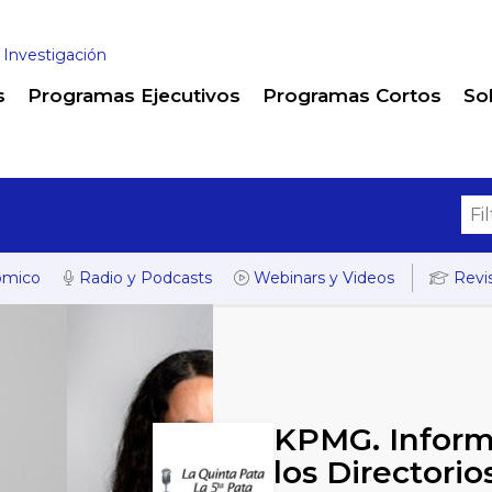
 Investigación
s
Programas Ejecutivos
Programas Cortos
So
ómico
Radio y Podcasts
Webinars y Videos
Revis
KPMG. Inform
los Directori