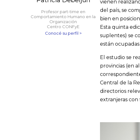
Patricia Debeljuh
vienen realizan
del país, se co
Profesor part-time en
Comportamiento Humano en la
bien en posicion
Organización
Centro CONFyE
Esta quinta edic
Conocé su perfil >
suplentes) se 
están ocupadas
El estudio se re
provincias (en 
correspondiente
Central de la R
directorios rele
extranjeras con f