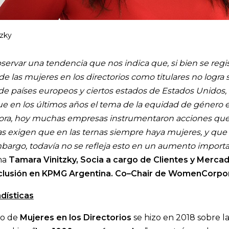
tzky
ervar una tendencia que nos indica que, si bien se regis
e las mujeres en los directorios como titulares no logra s
 de países europeos y ciertos estados de Estados Unidos,
que en los últimos años el tema de la equidad de género 
jora, hoy muchas empresas instrumentaron acciones que 
as exigen que en las ternas siempre haya mujeres, y que 
bargo, todavía no se refleja esto en un aumento importa
na
Tamara Vinitzky, Socia a cargo de Clientes y Merca
nclusión en KPMG Argentina. Co–Chair de WomenCorpor
dísticas
io de
Mujeres en los Directorios
se hizo en 2018 sobre l