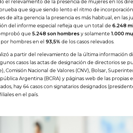
do el relevamiento de la presencia de mujeres en los dir
mprueba que sigue siendo lento el ritmo de incorporación
es de alta gerencia la presencia es más habitual, en las 
ión del informe especial refleja que un total de
6.248 m
comprobó que
5.248 son hombres
y solamente
1.000 mu
 por hombres en el
93,5%
de los casos relevados.
alizó a partir del relevamiento de la última información d
algunos casos las actas de designación de directorios se
), Comisión Nacional de Valores (CNV), Bolsar, Superint
epública Argentina (BCRA) y páginas web de las propias e
vados, hay 64 casos con signatarios designados (presiden
iliales en el país.