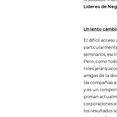
Líderes de Ne
Un lento cambi
El difícil acces
particularmente
seminarios, escr
Pero, como todo
roles jerárquico
amigas de la di
las compañías a
y es un compone
priman actualme
corporaciones en
los resultados 