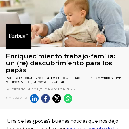
Publicado Sunday 9 de April de 2023
COMPARTIR
Enriquecimiento trabajo-fami
un (re) descubrimiento para 
papás
Una de las ¿pocas? buenas noticias que nos dejó
la pandemia fue el mayor
involucramiento de los