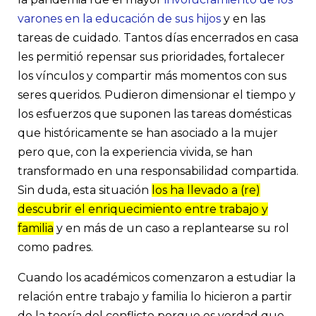
Patricia Debeljuh Directora de Centro Conciliación Familia y 
Business School, Universidad Austral
varones en la educación de sus hijos
y en las
tareas de cuidado. Tantos días encerrados en casa
les permitió repensar sus prioridades, fortalecer
los vínculos y compartir más momentos con sus
seres queridos. Pudieron dimensionar el tiempo y
los esfuerzos que suponen las tareas domésticas
que históricamente se han asociado a la mujer
pero que, con la experiencia vivida, se han
transformado en una responsabilidad compartida.
Sin duda, esta situación
los ha llevado a (re)
descubrir el enriquecimiento entre trabajo y
familia
y en más de un caso a replantearse su rol
como padres.
Cuando los académicos comenzaron a estudiar la
relación entre trabajo y familia lo hicieron a partir
de la teoría del conflicto porque es verdad que