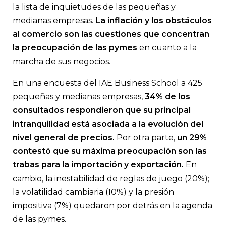
Hace dos años, cuando el IAE Business School realizó la prime
la lista de inquietudes de las pequeñas y
este relevamiento, la principal inquietud era la inestabilidad d
de juego.
medianas empresas.
La
inflación
y los obstáculos
al comercio son las cuestiones que concentran
la preocupación de las
pymes
en cuanto a la
marcha de sus negocios.
En una encuesta del IAE Business School a 425
pequeñas y medianas empresas,
34% de los
consultados respondieron que su principal
intranquilidad está asociada a la evolución del
nivel general de precios.
Por otra parte,
un 29%
contestó que su máxima preocupación son las
trabas para la importación y exportación.
En
cambio, la inestabilidad de reglas de juego (20%);
la volatilidad cambiaria (10%) y la presión
impositiva (7%) quedaron por detrás en la agenda
de las pymes.