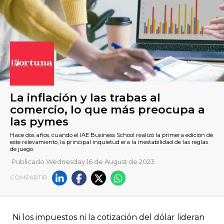
Publicado Wednesday 16 de August de 2023
La inflación y las trabas al
COMPARTIR
comercio, lo que más preoc
las pymes
Ni los impuestos ni la cotización del dólar lideran