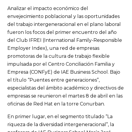
Sobre los desafíos y oportunidades asociados al envejecimient
y las experiencias de las compañías en términos de convivenci
Analizar el impacto económico del
generaciones en el ámbito laboral conversaron académicos y d
empresas en el marco de un encuentro de una red de empres
envejecimiento poblacional y las oportunidades
impulsada por el Centro Conciliación Familia y Empresa (CON
del trabajo intergeneracional en el plano laboral
Business School.
fueron los focos del primer encuentro del año
del Club IFREI (International Family-Responsible
Employer Index), una red de empresas
promotoras de la cultura de trabajo flexible
impulsada por el Centro Conciliación Familia y
Empresa (CONFyE) de IAE Business School. Bajo
el título “Puentes entre generaciones”,
especialistas del ámbito académico y directivos de
empresas se reunieron el martes 8 de abril en las
oficinas de Red Hat en la torre Conurban.
En primer lugar, en el segmento titulado “La
riqueza de la diversidad intergeneracional”, la