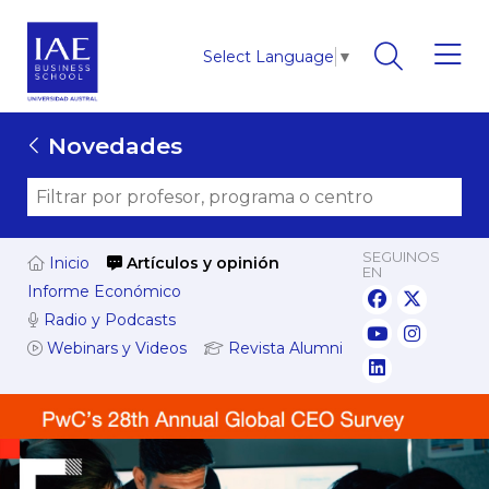
Select Language
▼
Novedades
SEGUINOS
Inicio
Artículos y opinión
EN
Informe Económico
Radio y Podcasts
Webinars y Videos
Revista Alumni