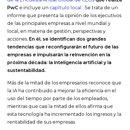
Les compartimos las principales conclusiones de la 28° Encue
Global de CEO que realiza PwC y el capítulo argentino.
PwC
e incluye un
capítulo local
.
Se trata de un
informe que presenta la opinión de los ejecutivos
de las principales empresas a nivel mundial y
local, en materia de gestión, perspectivas y
acciones.
En él, se identifican dos grandes
tendencias que reconfigurarán el futuro de las
empresas e impulsarán la reinvención en la
próxima década: la inteligencia artificial y la
sustentabilidad.
Más de la mitad de los empresarios reconoce que
la IA ha contribuido a mejorar la eficiencia en el
uso del tiempo por parte de los empleados,
mientras que casi la mitad de ellos afirma que
esta tecnología ha incrementado los ingresos y la
rentabilidad de sus empresas.