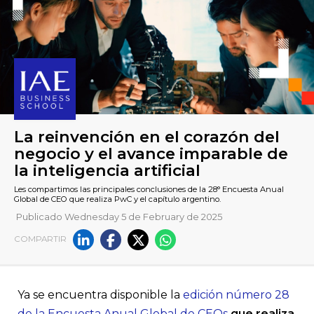
Publicado Wednesday 5 de February de 2025
COMPARTIR
La reinvención en el corazón
negocio y el avance imparab
la inteligencia artificial
Ya se encuentra disponible la
edición número 28
de la Encuesta Anual Global de CEOs
que realiza