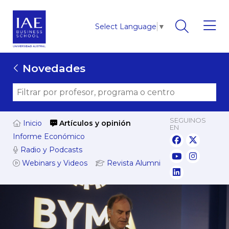
Select Language
▼
Novedades
SEGUINOS
Inicio
Artículos y opinión
EN
Informe Económico
Radio y Podcasts
Webinars y Videos
Revista Alumni