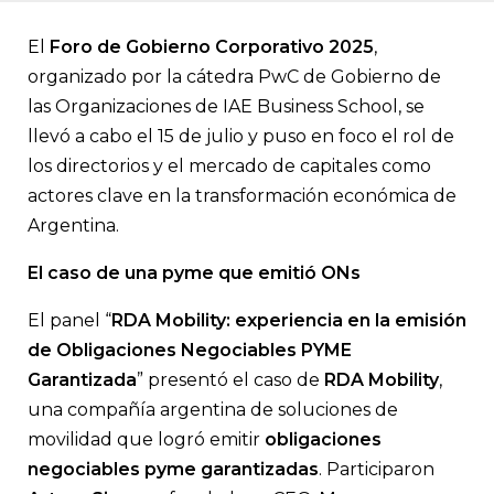
En el Foro de Gobierno Corporativo 2025, se destacó que el acce
mercado de capitales es una herramienta estratégica de crec
empresas de todos los tamaños. A las pymes les permite no solo
El
Foro de Gobierno Corporativo 2025
,
sino también profesionalizar la gestión, ordenar procesos inter
organizado por la cátedra PwC de Gobierno de
proyectarse a largo plazo. Además, los expositores coincidiero
gobierno corporativo maduro y la transparencia son condicio
las Organizaciones de IAE Business School, se
necesarias para acceder y sostenerse en el mercado.
llevó a cabo el 15 de julio y puso en foco el rol de
los directorios y el mercado de capitales como
actores clave en la transformación económica de
Argentina.
El caso de una pyme que emitió ONs
El panel “
RDA Mobility: experiencia en la emisión
de Obligaciones Negociables PYME
Garantizada
” presentó el caso de
RDA Mobility
,
una compañía argentina de soluciones de
movilidad que logró emitir
obligaciones
negociables pyme garantizadas
. Participaron