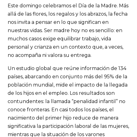
maternidad tiene impacto social, económico y demográfico, y 
Este domingo celebramos el Día de la Madre. Más
políticas activas de las empresas y del Estado como licencias p
equitativas, flexibilidad horaria, teletrabajo, cuidado infantil a
allá de las flores, los regalos y los abrazos, la fecha
acompañamiento emocional. Cuidar a las madres no es un priv
nos invita a pensar en lo que significan en
una inversión estratégica que beneficia a toda la sociedad.
nuestras vidas. Ser madre hoy no es sencillo: en
muchos casos exige equilibrar trabajo, vida
personal y crianza en un contexto que, a veces,
no acompaña ni valora su entrega.
Un estudio global que reúne información de 134
países, abarcando en conjunto más del 95% de la
población mundial, mide el impacto de la llegada
de los hijos en el empleo. Los resultados son
contundentes: la llamada “penalidad infantil” no
conoce fronteras. En casi todos los países, el
nacimiento del primer hijo reduce de manera
significativa la participación laboral de las mujeres,
mientras que la situación de los varones