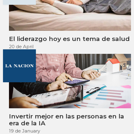
Sarria Allende, V., Dams, C., Pasquini, R.,
Robiolo, G.
Academy of Management Proceedings, Vol. 2016, No. 1.
(Abstract).
https://journals.aom.org/doi/10.5465/ambpp.2016.11047abstrac
El liderazgo hoy es un tema de salud
20 de April
Invertir mejor en las personas en la
era de la IA
19 de January