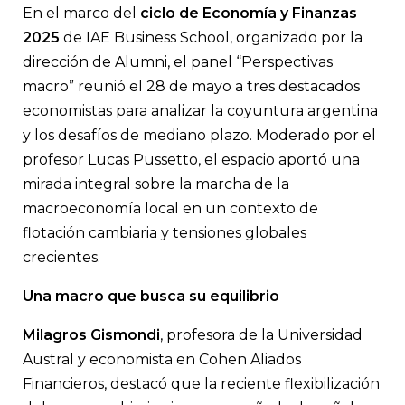
En una nueva edición del ciclo de Economía y Finanzas del IA
En el marco del
ciclo de Economía y Finanzas
economistas analizaron los desafíos de la macro argentina en
escenario de calma cambiaria y tensiones globales crecientes. 
2025
de IAE Business School, organizado por la
baja, señales de remonetización y reformas estructurales pend
dirección de Alumni, el panel “Perspectivas
país está frente a un punto de inflexión?
macro” reunió el 28 de mayo a tres destacados
economistas para analizar la coyuntura argentina
y los desafíos de mediano plazo. Moderado por el
profesor Lucas Pussetto, el espacio aportó una
mirada integral sobre la marcha de la
macroeconomía local en un contexto de
flotación cambiaria y tensiones globales
crecientes.
Una macro que busca su equilibrio
Milagros Gismondi
, profesora de la Universidad
Austral y economista en Cohen Aliados
Financieros, destacó que la reciente flexibilización