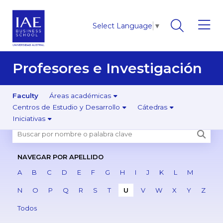
Select Language
▼
Profesores e Investigación
Faculty
Áreas académicas
Centros de Estudio y Desarrollo
Cátedras
Iniciativas
NAVEGAR POR APELLIDO
A
B
C
D
E
F
G
H
I
J
K
L
M
N
O
P
Q
R
S
T
U
V
W
X
Y
Z
Todos