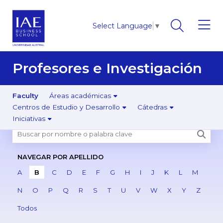
Select Language
▼
Profesores e Investigación
Faculty
Áreas académicas
Centros de Estudio y Desarrollo
Cátedras
Iniciativas
NAVEGAR POR APELLIDO
A
B
C
D
E
F
G
H
I
J
K
L
M
N
O
P
Q
R
S
T
U
V
W
X
Y
Z
Todos