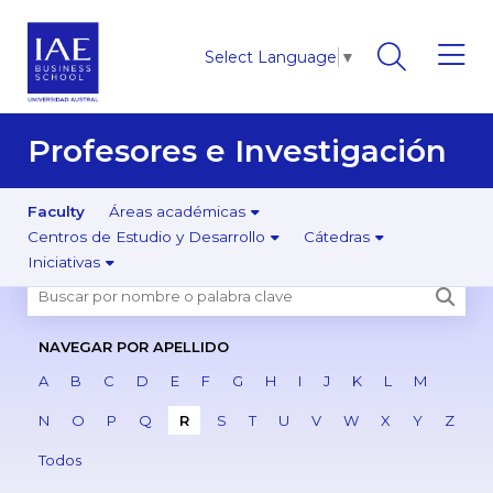
Select Language
▼
Profesores e Investigación
Faculty
Áreas académicas
Centros de Estudio y Desarrollo
Cátedras
Iniciativas
NAVEGAR POR APELLIDO
A
B
C
D
E
F
G
H
I
J
K
L
M
N
O
P
Q
R
S
T
U
V
W
X
Y
Z
Todos