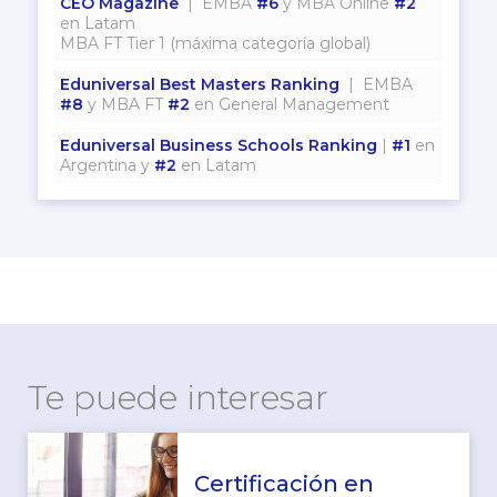
CEO Magazine
| EMBA
#6
y MBA Online
#2
en Latam
MBA FT Tier 1 (máxima categoría global)
Eduniversal Best Masters Ranking
| EMBA
#8
y MBA FT
#2
en General Management
Eduniversal Business Schools Ranking
|
#1
en
Argentina y
#2
en Latam
Te puede interesar
Certificación en