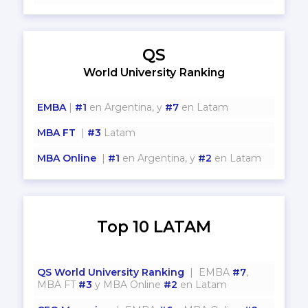
QS
World University Ranking
EMBA
|
#1
en Argentina, y
#7
en Latam
MBA FT
|
#3
Latam
MBA Online
|
#1
en Argentina, y
#2
en Latam
Top 10 LATAM
QS World University Ranking
| EMBA
#7
,
MBA FT
#3
y MBA Online
#2
en Latam