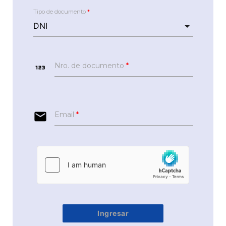
Tipo de documento
*
123
Nro. de documento
*
email
Email
*
Ingresar