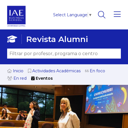
Select Language
▼
Revista Alumni
Inicio
Actividades Académicas
En foco
En red
Eventos